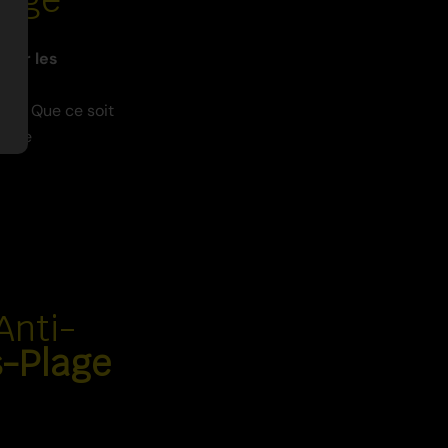
iner les
its
in. Que ce soit
ce de
Anti-
s-Plage