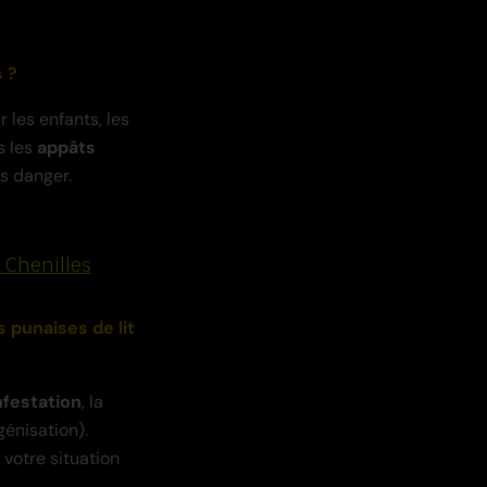
s ?
 les enfants, les
s les
appâts
s danger.
, Chenilles
 punaises de lit
nfestation
, la
génisation).
votre situation