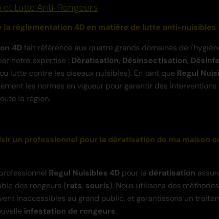
n et Lutte Anti-Rongeurs
e la réglementation 4D en matière de lutte anti-nuisibles 
ion 4D
fait référence aux quatre grands domaines de l'hygièn
ar notre expertise :
Dératisation
,
Désinsectisation
,
Désinf
ou lutte contre les oiseaux nuisibles). En tant que
Regul Nuis
tement les normes en vigueur pour garantir des interventions
oute la région.
isir un professionnel pour la dératisation de ma maison 
 professionnel
Regul Nuisibles 4D
pour la
dératisation
assure
ble des rongeurs (
rats
,
souris
). Nous utilisons des méthodes
ent inaccessibles au grand public, et garantissons un traite
ouvelle
infestation de rongeurs
.