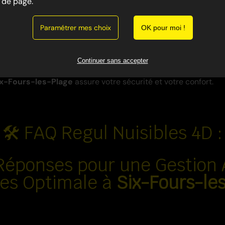
de page.
Paramétrer mes choix
OK pour moi !
ation de nuisibles, une
désinfection
est essentielle pour
élim
et
odeurs
laissés par leur passage. Nous utilisons des produ
t des méthodes approuvées pour garantir un environnement sa
Continuer sans accepter
sation, une désinsectisation ou un dépigeonnage, notre servi
ix-Fours-les-Plage
assure votre sécurité et votre confort.
🛠️ FAQ Regul Nuisibles 4D :
Réponses pour une Gestion 
les Optimale à
Six-Fours-le