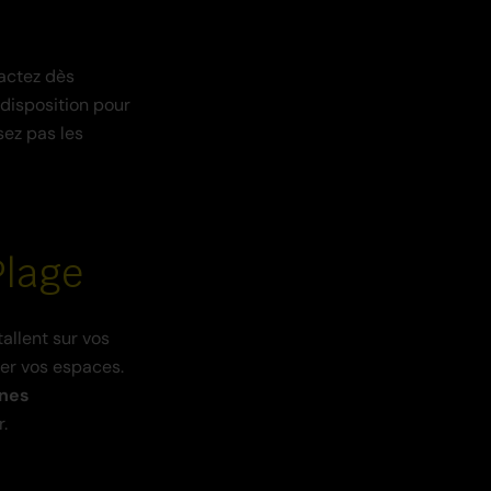
tactez dès
disposition pour
sez pas les
Plage
allent sur vos
er vos espaces.
ones
.