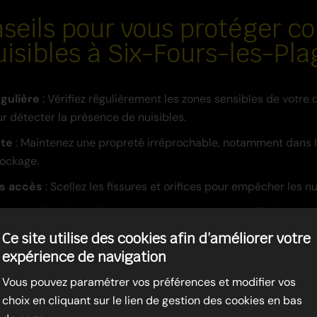
seils pour vous protéger co
uisibles à Six-Fours-les-Pla
gulière
: Vérifiez régulièrement les zones sensibles de votre 
r détecter la présence de nuisibles.
cte
: Maintenez une propreté irréprochable, notamment dans l
ockage.
s accès
: Scellez les fissures et orifices pour empêcher les nui
à un professionnel
: Si vous détectez des signes d'infestatio
 Regul Nuisibles 4D pour une intervention rapide.
Ce site utilise des cookies afin d’améliorer votre
expérience de navigation
Vous pouvez paramétrer vos préférences et modifier vos
choix en cliquant sur le lien de gestion des cookies en bas
infection à Six-Fours-les-P