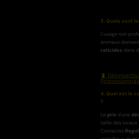
3. Quels sont le
L'usage non prof
animaux domestiq
raticides
dans 
🐛 Désinsectis
Processionnair
4. Quel est le 
?
Le
prix
d'une
dés
taille des locau
Contactez
Regul
spécifique de
nu