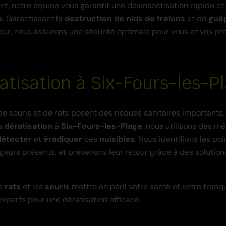
nt, notre équipe vous garantit une désinsectisation rapide et
e
. Garantissant la
destruction de nids de frelons
et de
guê
eur, nous assurons une sécurité optimale pour vous et vos pr
atisation à Six-Fours-les-P
de souris et de rats posent des risques sanitaires importants.
la
dératisation
à
Six-Fours-les-Plage
, nous utilisons des m
détecter
et
éradiquer
ces
nuisibles
. Nous identifions les poi
ngeurs présents, et prévenons leur retour grâce à des solutio
es
rats
et les
souris
mettre en péril votre santé et votre tranqui
experts pour une dératisation efficace.