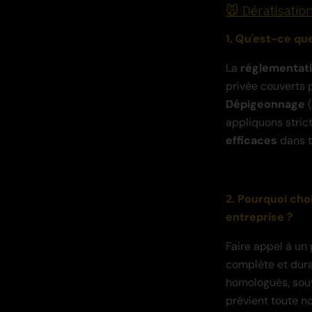
🐭 Dératisatio
1. Qu'est-ce qu
La
réglementat
privée couverts p
Dépigeonnage
(
appliquons stric
efficaces
dans t
2. Pourquoi cho
entreprise ?
Faire appel à un
complète et dura
homologués, souv
prévient toute n