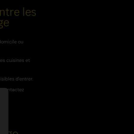
ntre les
ge
domicile ou
es cuisines et
sibles d'entrer.
n, contactez
lage