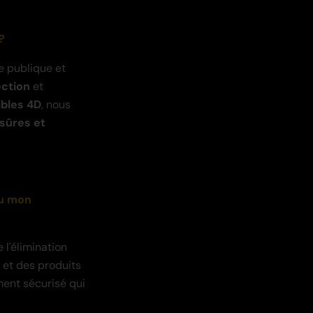
?
e publique et
ection
et
ibles 4D
, nous
sûres et
ou mon
 l'élimination
 et des produits
ment sécurisé qui