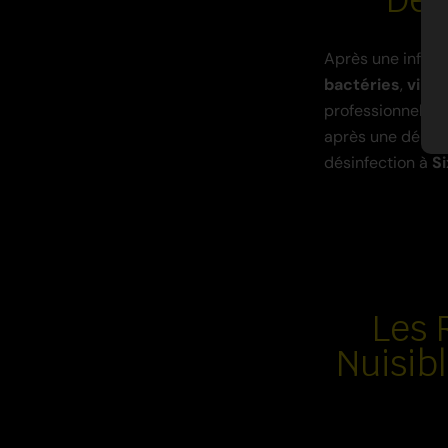
Après une infest
bactéries
,
virus
professionnels e
après une dérati
désinfection à
S
Les 
Nuisib