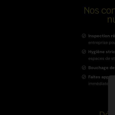
Nos con
n
Inspection ré
entreprise pou
Hygiène stri
espaces de st
Bouchage de
Faites appel 
immédiatement
Dés