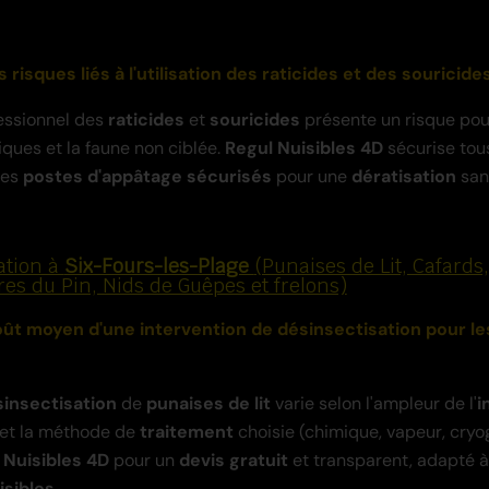
s risques liés à l'utilisation des raticides et des souricide
essionnel des
raticides
et
souricides
présente un risque pour
ues et la faune non ciblée.
Regul Nuisibles 4D
sécurise tou
des
postes d'appâtage sécurisés
pour une
dératisation
san
ation à
Six-Fours-les-Plage
(Punaises de Lit, Cafards
es du Pin, Nids de Guêpes et frelons)
coût moyen d'une intervention de désinsectisation pour les
insectisation
de
punaises de lit
varie selon l'ampleur de l'
i
x et la méthode de
traitement
choisie (chimique, vapeur, cryo
 Nuisibles 4D
pour un
devis gratuit
et transparent, adapté à 
isibles
.