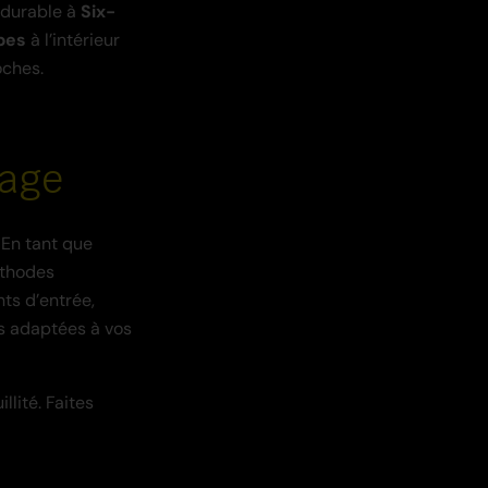
 durable à
Six-
pes
à l’intérieur
oches.
lage
 En tant que
éthodes
nts d’entrée,
ns adaptées à vos
llité. Faites