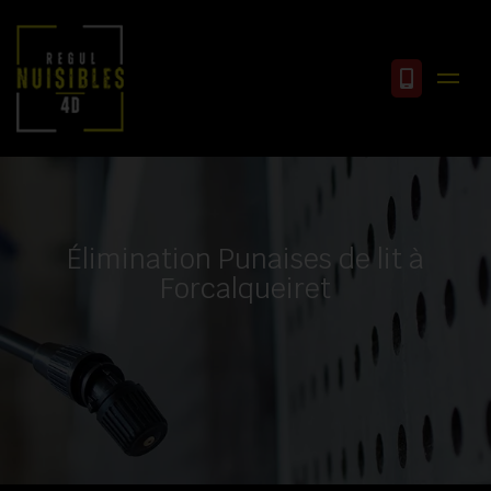
Élimination Punaises de lit à
Forcalqueiret