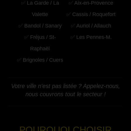
✅ La Garde / La
✅ Aix-en-Provence
Valette
✅ Cassis / Roquefort
✅ Bandol / Sanary
✅ Auriol / Allauch
✅ Fréjus / St-
✅ Les Pennes-M.
Raphaël
✅ Brignoles / Cuers
Votre ville n'est pas listée ? Appelez-nous,
nous couvrons tout le secteur !
-
POURQUOI CHOISIR