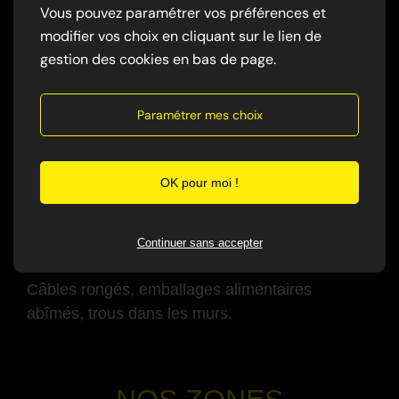
Vous pouvez paramétrer vos préférences et
Grattements, déplacements, surtout la nuit.
modifier vos choix en cliquant sur le lien de
gestion des cookies en bas de page.
-
✅ Traces et excréments
Paramétrer mes choix
crottes noires
traces de passage
odeur persistante
OK pour moi !
-
Continuer sans accepter
✅ Dégâts visibles
Câbles rongés, emballages alimentaires
abîmés, trous dans les murs.
-