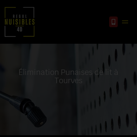
Élimination Punaises de lit à
Tourves