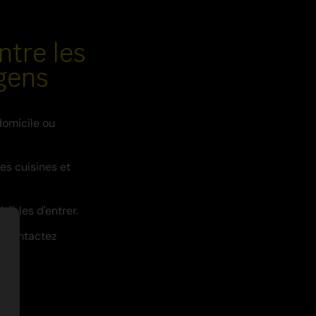
ntre les
gens
domicile ou
es cuisines et
sibles d'entrer.
n, contactez