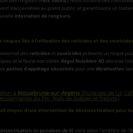
ble des rongeurs (
rats
,
souris
). Nous utilisons des méthodes
ent inaccessibles au grand public, et garantissons un traite
ouvelle
infestation de rongeurs
.
s risques liés à l'utilisation des raticides et des souricide
essionnel des
raticides
et
souricides
présente un risque pour
ues et la faune non ciblée.
Regul Nuisibles 4D
sécurise tou
des
postes d'appâtage sécurisés
pour une
dératisation
san
ation à
Roquebrune-sur-Argens
(Punaises de Lit, Caf
essionnaires du Pin, Nids de Guêpes et frelons)
coût moyen d'une intervention de désinsectisation pour les
insectisation
de
punaises de lit
varie selon l'ampleur de l'
i