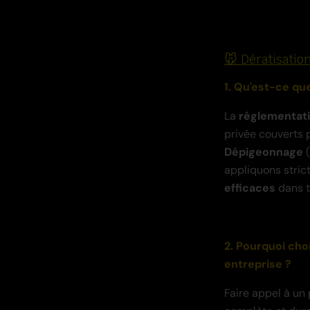
🐭 Dératisatio
1. Qu'est-ce qu
La
réglementat
privée couverts p
Dépigeonnage
(
appliquons stric
efficaces
dans t
2. Pourquoi cho
entreprise ?
Faire appel à un