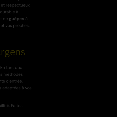
s et respectueux
 durable à
t de
guêpes
à
 et vos proches.
Argens
 En tant que
des méthodes
nts d’entrée,
ns adaptées à vos
llité. Faites