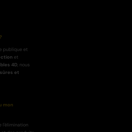
?
e publique et
ection
et
ibles 4D
, nous
sûres et
ou mon
 l'élimination