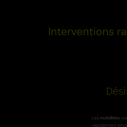
Interventions r
Dési
Les
nuisibles
co
rapidement envah