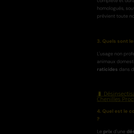
complète et dura
homologués, souv
prévient toute n
3. Quels sont le
L'usage non prof
animaux domestiq
raticides
dans 
🐛 Désinsectis
Chenilles Proc
4. Quel est le 
?
Le
prix
d'une
dés