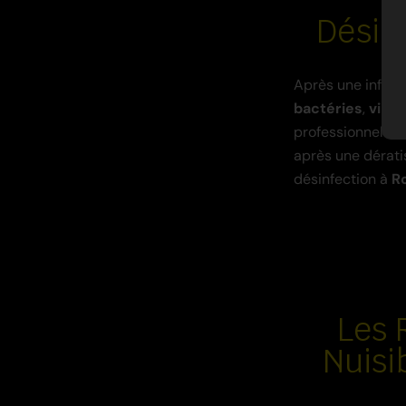
Désin
Après une infest
bactéries
,
virus
professionnels e
après une dérati
désinfection à
R
Les 
Nuisi