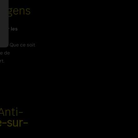
Argens
iner les
its
in. Que ce soit
ce de
t.
Anti-
-sur-