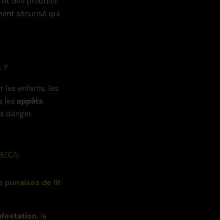
 et des produits
ment sécurisé qui
s ?
 les enfants, les
s les
appâts
s danger.
ards,
 punaises de lit
nfestation
, la