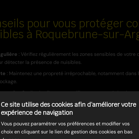
seils pour vous protéger co
sibles à Roquebrune-sur-Ar
gulière
: Vérifiez régulièrement les zones sensibles de votre 
r détecter la présence de nuisibles.
cte
: Maintenez une propreté irréprochable, notamment dans l
ockage.
s accès
: Scellez les fissures et orifices pour empêcher les nui
Ce site utilise des cookies afin d’améliorer votre
à un professionnel
: Si vous détectez des signes d'infestatio
expérience de navigation
 Regul Nuisibles 4D pour une intervention rapide.
Vous pouvez paramétrer vos préférences et modifier vos
choix en cliquant sur le lien de gestion des cookies en bas