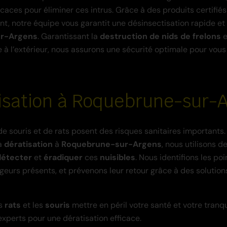
icaces pour éliminer ces intrus. Grâce à des produits certifié
nt, notre équipe vous garantit une désinsectisation rapide et
r-Argens
. Garantissant la
destruction de nids de frelons
e
 à l’extérieur, nous assurons une sécurité optimale pour vous
isation à Roquebrune-sur-
de souris et de rats posent des risques sanitaires importants.
la
dératisation
à
Roquebrune-sur-Argens
, nous utilisons 
détecter
et
éradiquer
ces
nuisibles
. Nous identifions les poi
ngeurs présents, et prévenons leur retour grâce à des solutio
es
rats
et les
souris
mettre en péril votre santé et votre tranqui
experts pour une dératisation efficace.