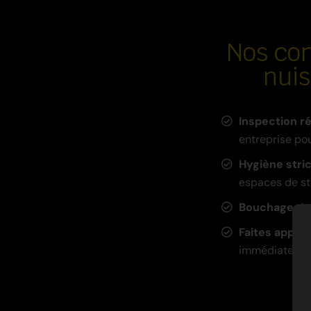
Nos con
nui
Inspection ré
entreprise pou
Hygiène stri
espaces de st
Bouchage de
Faites appel 
immédiatement