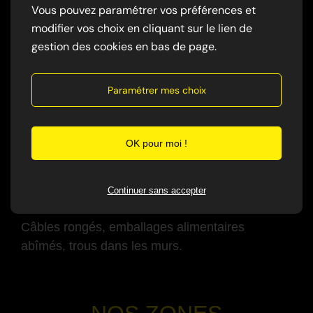
Vous pouvez paramétrer vos préférences et
Grattements, déplacements, surtout la nuit.
modifier vos choix en cliquant sur le lien de
gestion des cookies en bas de page.
-
✅ Traces et excréments
Paramétrer mes choix
crottes noires
traces de passage
odeur persistante
OK pour moi !
-
Continuer sans accepter
✅ Dégâts visibles
Câbles rongés, emballages alimentaires
abîmés, trous dans les murs.
-