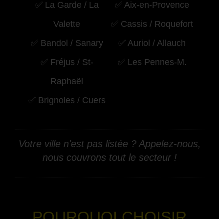
✅ La Garde / La
✅ Aix-en-Provence
Valette
✅ Cassis / Roquefort
✅ Bandol / Sanary
✅ Auriol / Allauch
✅ Fréjus / St-
✅ Les Pennes-M.
Raphaël
✅ Brignoles / Cuers
Votre ville n'est pas listée ? Appelez-nous,
nous couvrons tout le secteur !
-
POURQUOI CHOISIR