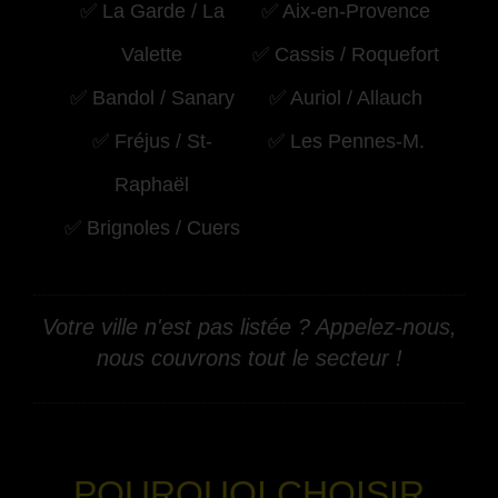
✅ La Garde / La
✅ Aix-en-Provence
Valette
✅ Cassis / Roquefort
✅ Bandol / Sanary
✅ Auriol / Allauch
✅ Fréjus / St-
✅ Les Pennes-M.
Raphaël
✅ Brignoles / Cuers
Votre ville n'est pas listée ? Appelez-nous,
nous couvrons tout le secteur !
-
POURQUOI CHOISIR