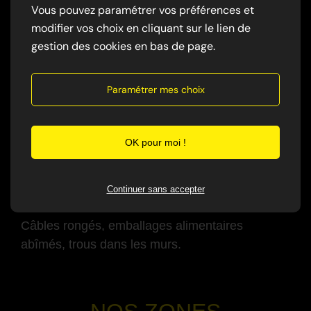
Vous pouvez paramétrer vos préférences et
Grattements, déplacements, surtout la nuit.
modifier vos choix en cliquant sur le lien de
gestion des cookies en bas de page.
-
✅ Traces et excréments
Paramétrer mes choix
crottes noires
traces de passage
odeur persistante
OK pour moi !
-
Continuer sans accepter
✅ Dégâts visibles
Câbles rongés, emballages alimentaires
abîmés, trous dans les murs.
-