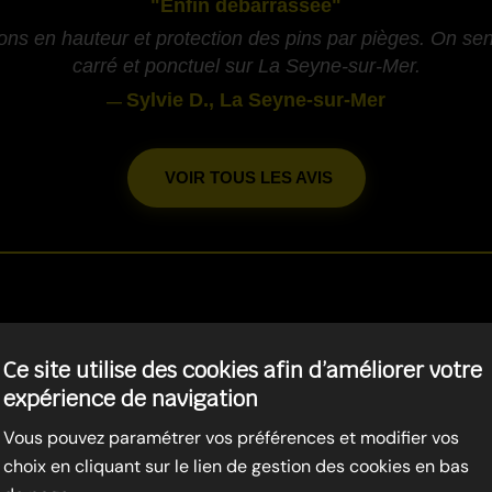
"Enfin débarrassée"
ons en hauteur et protection des pins par pièges. On sent
carré et ponctuel sur La Seyne-sur-Mer.
Sylvie D., La Seyne-sur-Mer
—
VOIR TOUS LES AVIS
-
RE LES CHENILLES PROCE
Ce site utilise des cookies afin d’améliorer votre
expérience de navigation
DRAGUIGNAN
Vous pouvez paramétrer vos préférences et modifier vos
choix en cliquant sur le lien de gestion des cookies en bas
-