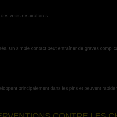
t des voies respiratoires
sés. Un simple contact peut entraîner de graves compli
eloppent principalement dans les pins et peuvent rapide
-
ERVENTIONS CONTRE LES C