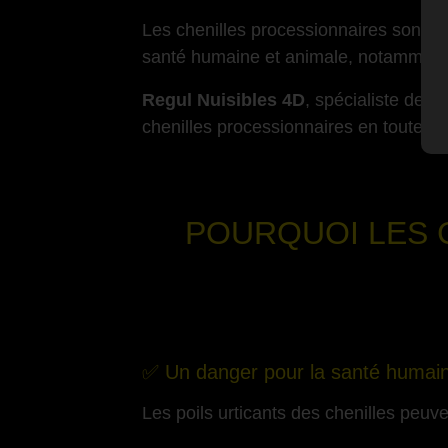
Les chenilles processionnaires sont de
santé humaine et animale, notamment à
Regul Nuisibles 4D
, spécialiste de l
chenilles processionnaires en toute sé
-
POURQUOI LES 
✅ Un danger pour la santé humai
Les poils urticants des chenilles peuv