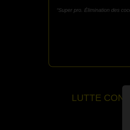
"Super pro. Élimination des coc
LUTTE CONT