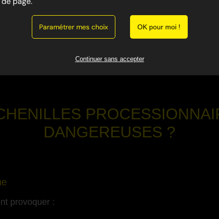
de page.
s nuisibles dangereux présents dans toute la région. Ell
Paramétrer mes choix
 cause de leurs poils urticants.
OK pour moi !
a lutte contre les nuisibles dans le Var 83, intervient pour
Continuer sans accepter
curité.
CHENILLES PROCESSIONNAI
DANGEREUSES ?
-
ne
ent provoquer :