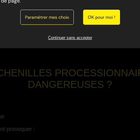
de page.
s nuisibles dangereux présents dans toute la région. Ell
Paramétrer mes choix
 cause de leurs poils urticants.
OK pour moi !
a lutte contre les nuisibles dans le Var 83, intervient pour
Continuer sans accepter
curité.
CHENILLES PROCESSIONNAI
DANGEREUSES ?
-
ne
ent provoquer :