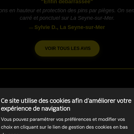
"Enfin débarrassée"
ons en hauteur et protection des pins par pièges. On sent
carré et ponctuel sur La Seyne-sur-Mer.
Sylvie D., La Seyne-sur-Mer
—
VOIR TOUS LES AVIS
-
S CHENILLES PROCESSION
Ce site utilise des cookies afin d’améliorer votre
expérience de navigation
13850
Vous pouvez paramétrer vos préférences et modifier vos
choix en cliquant sur le lien de gestion des cookies en bas
-