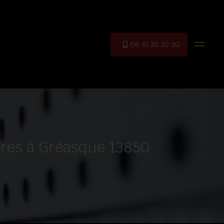
06 51 30 32 30
ires à Gréasque 13850