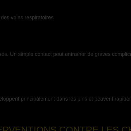
t des voies respiratoires
sés. Un simple contact peut entraîner de graves compli
eloppent principalement dans les pins et peuvent rapide
-
ERVENTIONS CONTRE LES C