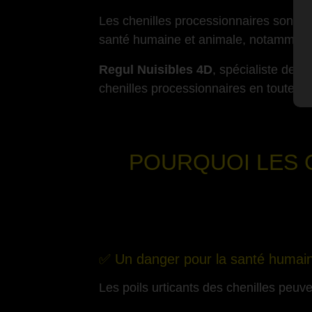
Les chenilles processionnaires sont de
santé humaine et animale, notamment à
Regul Nuisibles 4D
, spécialiste de l
chenilles processionnaires en toute sé
-
POURQUOI LES 
✅ Un danger pour la santé humai
Les poils urticants des chenilles peuv