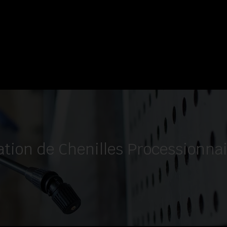
ation de Chenilles Processionna