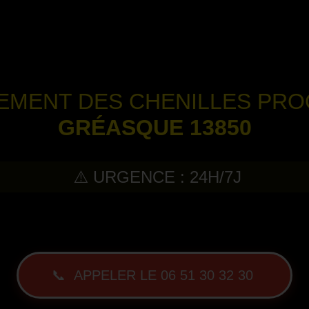
TEMENT DES CHENILLES PR
GRÉASQUE 13850
⚠️ URGENCE : 24H/7J
-
📞 APPELER LE 06 51 30 32 30