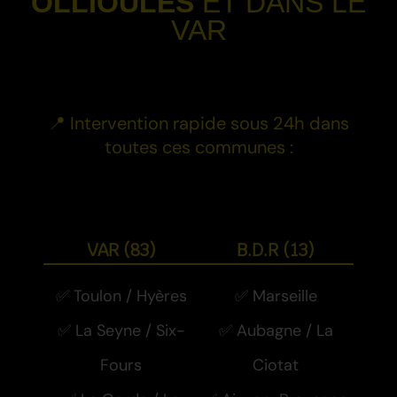
OLLIOULES
ET DANS LE
VAR
-
📍 Intervention rapide sous 24h dans
toutes ces communes :
-
VAR (83)
B.D.R (13)
✅ Toulon / Hyères
✅ Marseille
✅ La Seyne / Six-
✅ Aubagne / La
Fours
Ciotat