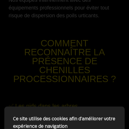
équipements professionnels pour éviter tout
risque de dispersion des poils urticants.
-
COMMENT
RECONNAÎTRE LA
PRÉSENCE DE
CHENILLES
PROCESSIONNAIRES ?
-
✅ Les nids dans les arbres
cocons blancs visibles dans les pins
Ce site utilise des cookies afin d’améliorer votre
souvent situés en hauteur
expérience de navigation