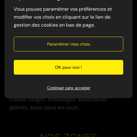
Grattements, déplacements, surtout la nuit.
Vous pouvez paramétrer vos préférences et
modifier vos choix en cliquant sur le lien de
-
gestion des cookies en bas de page.
✅ Traces et excréments
Paramétrer mes choix
crottes noires
traces de passage
odeur persistante
OK pour moi !
-
✅ Dégâts visibles
Continuer sans accepter
Câbles rongés, emballages alimentaires
abîmés, trous dans les murs.
-