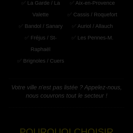
✅ La Garde / La
✅ Aix-en-Provence
Valette
✅ Cassis / Roquefort
✅ Bandol / Sanary
✅ Auriol / Allauch
✅ Fréjus / St-
✅ Les Pennes-M.
Raphaël
✅ Brignoles / Cuers
Votre ville n'est pas listée ? Appelez-nous,
nous couvrons tout le secteur !
-
POURQUOI CHOISIR