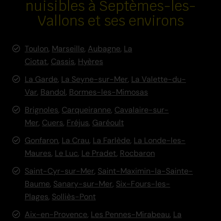
nuisibles à Septèmes-les-
Vallons et ses environs
Toulon
,
Marseille
,
Aubagne
,
La
Ciotat
,
Cassis
,
Hyères
La Garde
,
La Seyne-sur-Mer
,
La Valette-du-
Var
,
Bandol
,
Bormes-les-Mimosas
Brignoles
,
Carqueiranne
,
Cavalaire-sur-
Mer
,
Cuers
,
Fréjus
,
Garéoult
Gonfaron
,
La Crau
,
La Farlède
,
La Londe-les-
Maures
,
Le Luc
,
Le Pradet
,
Rocbaron
Saint-Cyr-sur-Mer
,
Saint-Maximin-la-Sainte-
Baume
,
Sanary-sur-Mer
,
Six-Fours-les-
Plages
,
Solliès-Pont
Aix-en-Provence
,
Les Pennes-Mirabeau
,
La