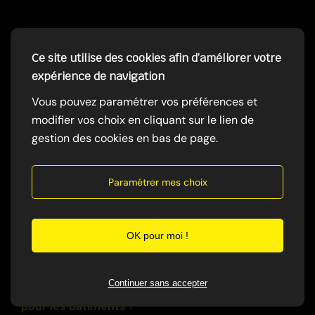
Ce site utilise des cookies afin d’améliorer votre
🦠 Désinfection et Dépigeonnage
expérience de navigation
10. Comment la désinfection complète les autres
Vous pouvez paramétrer vos préférences et
services anti-nuisibles ?
modifier vos choix en cliquant sur le lien de
La
désinfection
est cruciale après une
infestation
gestion des cookies en bas de page.
(notamment
rats
ou
pigeons
) pour éliminer les
germes, les bactéries et les virus (maladies) laissés
Paramétrer mes choix
par les
nuisibles
.
Regul Nuisibles 4D
propose des
protocoles de
désinfection
certifiés pour assainir
complètement les zones contaminées.
OK pour moi !
Continuer sans accepter
11. Le dépigeonnage est-il vraiment nécessaire
pour les bâtiments ?