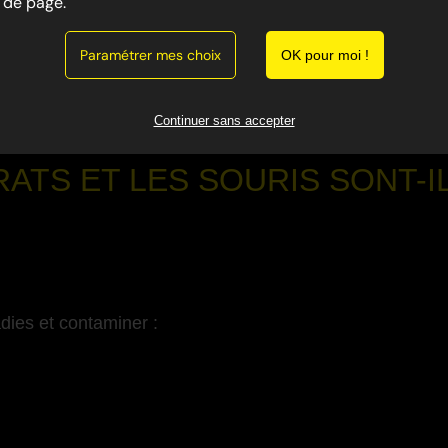
de page.
ement envahissants dans le Var. Ils s’introduisent dans le
ériels et des risques sanitaires importants.
Paramétrer mes choix
OK pour moi !
a dératisation, intervient rapidement pour éliminer les rat
-
Continuer sans accepter
ATS ET LES SOURIS SONT-
dies et contaminer :