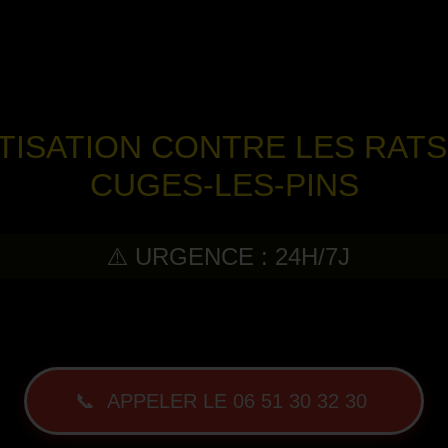
TISATION CONTRE LES RATS 
CUGES-LES-PINS
⚠️ URGENCE : 24H/7J
-
📞 APPELER LE 06 51 30 32 30