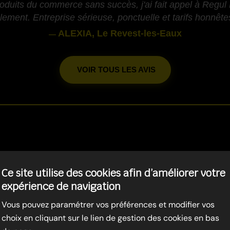
oduits du commerce sans succès, j'ai fait appel à Regul 
ement. Entreprise sérieuse, ponctuelle et tarifs honnêtes.
ALEXIA, Le Revest-les-Eaux
—
VOIR TOUS LES AVIS
-
CUGES-LES-PINS
- LUTTE CO
Ce site utilise des cookies afin d’améliorer votre
LES SOURIS
expérience de navigation
Vous pouvez paramétrer vos préférences et modifier vos
choix en cliquant sur le lien de gestion des cookies en bas