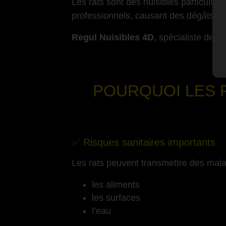
Les rats sont des nuisibles particulièr
professionnels, causant des dégâts mat
Regul Nuisibles 4D
, spécialiste de l
POURQUOI LES R
-
✅ Risques sanitaires importants
Les rats peuvent transmettre des mala
les aliments
les surfaces
l’eau