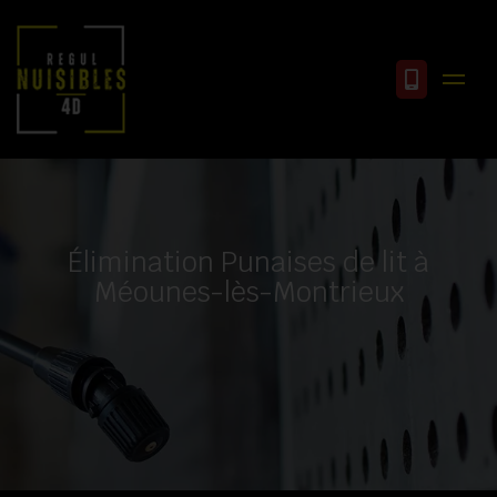
Élimination Punaises de lit à
Méounes-lès-Montrieux