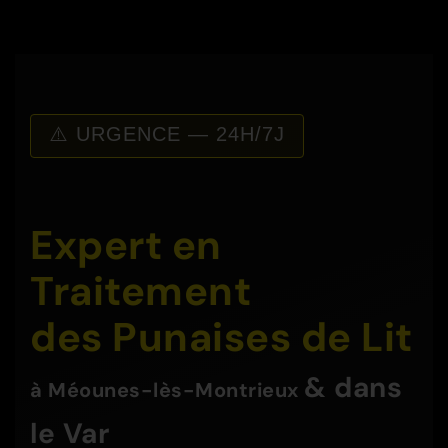
⚠️ URGENCE — 24H/7J
Expert en
Traitement
des Punaises de Lit
& dans
à
Méounes-lès-Montrieux
le Var