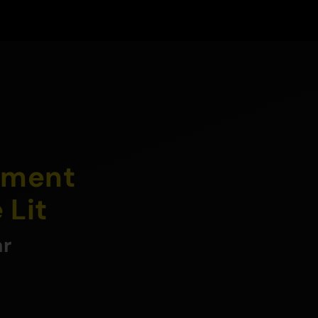
tement
 Lit
ar