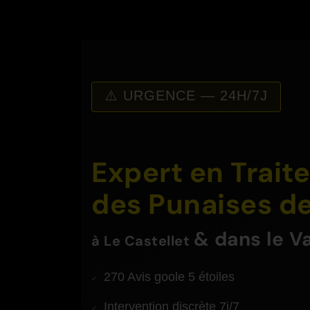
⚠️ URGENCE — 24H/7J
Expert en Trai
des Punaises de
& dans le V
à
Le Castellet
270 Avis goole 5 étoiles
Intervention discrète 7j/7