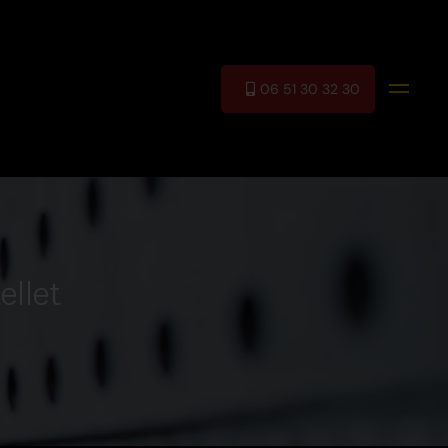
06 51 30 32 30
ellet