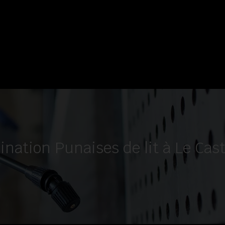
ination Punaises de lit à Le Cast