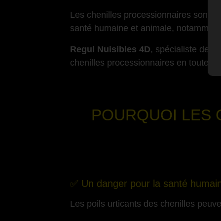
Les chenilles processionnaires sont de
santé humaine et animale, notamment à
Regul Nuisibles 4D
, spécialiste de l
chenilles processionnaires en toute sé
-
POURQUOI LES 
✅ Un danger pour la santé humai
Les poils urticants des chenilles peuv