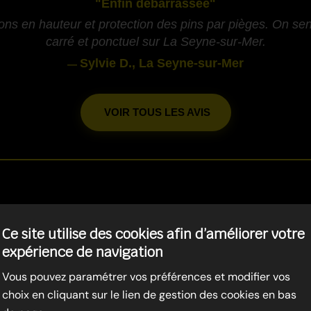
"Enfin débarrassée"
ons en hauteur et protection des pins par pièges. On sent
carré et ponctuel sur La Seyne-sur-Mer.
Sylvie D., La Seyne-sur-Mer
—
VOIR TOUS LES AVIS
-
E LES CHENILLES PROCESS
Ce site utilise des cookies afin d’améliorer votre
expérience de navigation
CASTELLET
Vous pouvez paramétrer vos préférences et modifier vos
choix en cliquant sur le lien de gestion des cookies en bas
-