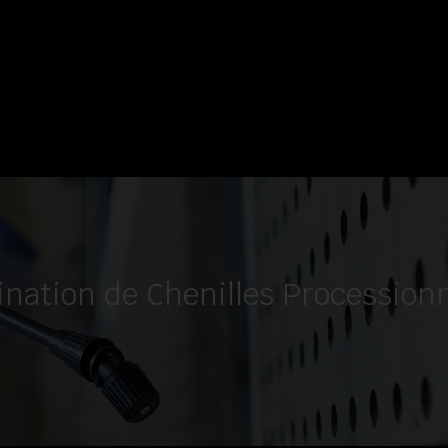
nation de Chenilles Processionn