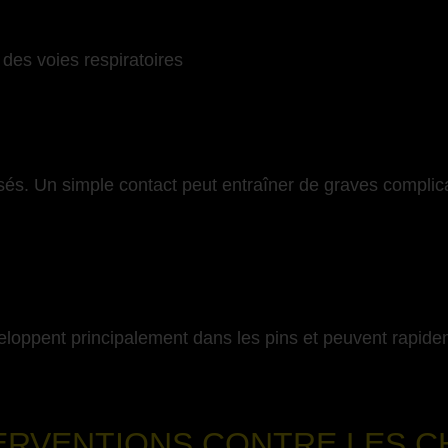
t des voies respiratoires
sés. Un simple contact peut entraîner de graves compli
eloppent principalement dans les pins et peuvent rapide
-
ERVENTIONS CONTRE LES C