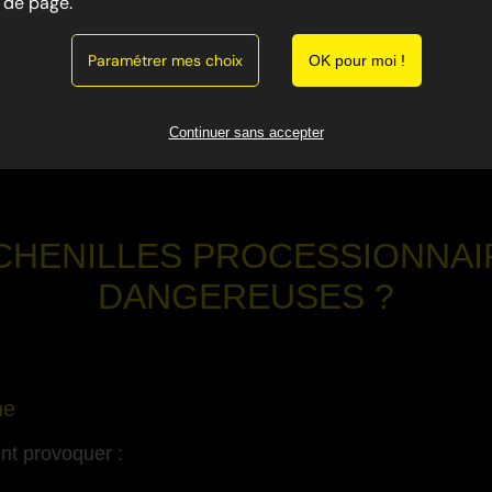
de page.
s nuisibles dangereux présents dans toute la région. Ell
Paramétrer mes choix
 cause de leurs poils urticants.
OK pour moi !
a lutte contre les nuisibles dans le Var 83, intervient pour
Continuer sans accepter
curité.
CHENILLES PROCESSIONNAI
DANGEREUSES ?
-
ne
ent provoquer :