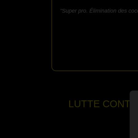
"Super pro. Élimination des coc
LUTTE CONTR