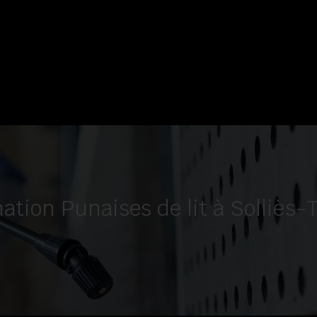
ation Punaises de lit à Solliès-