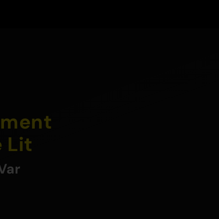
tement
 Lit
Var