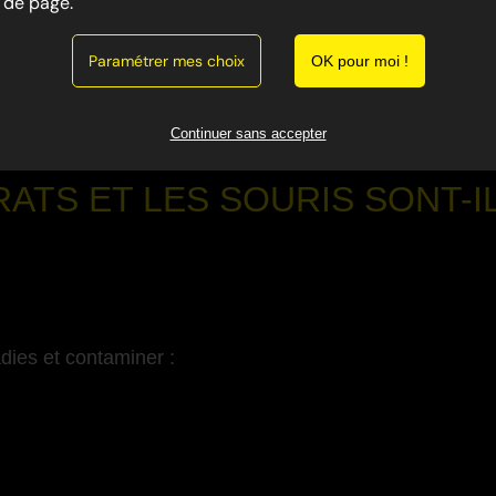
de page.
ement envahissants dans le Var. Ils s’introduisent dans le
ériels et des risques sanitaires importants.
Paramétrer mes choix
OK pour moi !
a dératisation, intervient rapidement pour éliminer les rat
-
Continuer sans accepter
ATS ET LES SOURIS SONT-
dies et contaminer :