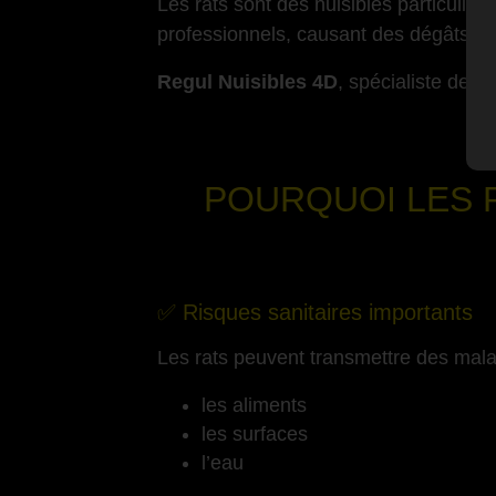
Les rats sont des nuisibles particulièr
professionnels, causant des dégâts mat
Regul Nuisibles 4D
, spécialiste de l
POURQUOI LES R
-
✅ Risques sanitaires importants
Les rats peuvent transmettre des mala
les aliments
les surfaces
l’eau