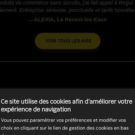
oduits du commerce sans succès, j'ai fait appel à Regul 
ement. Entreprise sérieuse, ponctuelle et tarifs honnêtes.
ALEXIA, Le Revest-les-Eaux
—
VOIR TOUS LES AVIS
-
LE BEAUSSET
- LUTTE CONTR
Ce site utilise des cookies afin d’améliorer votre
SOURIS
expérience de navigation
Vous pouvez paramétrer vos préférences et modifier vos
choix en cliquant sur le lien de gestion des cookies en bas