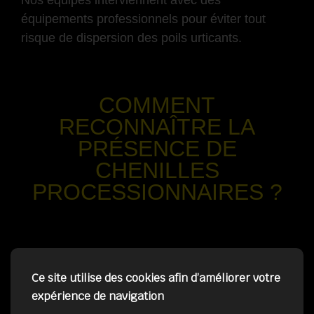
équipements professionnels pour éviter tout
risque de dispersion des poils urticants.
-
COMMENT
RECONNAÎTRE LA
PRÉSENCE DE
CHENILLES
PROCESSIONNAIRES ?
-
✅ Les nids dans les arbres
Ce site utilise des cookies afin d’améliorer votre
cocons blancs visibles dans les pins
expérience de navigation
souvent situés en hauteur