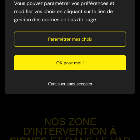
Vous pouvez paramétrer vos préférences et
-
modifier vos choix en cliquant sur le lien de
gestion des cookies en bas de page.
✅ Les processions au sol
Les chenilles se déplacent en file indienne,
Paramétrer mes choix
notamment au printemps.
-
OK pour moi !
✅ Signes de réaction
Présence de boutons ou réactions allergiques
Continuer sans accepter
après contact.
-
NOS ZONE
D'INTERVENTION
À