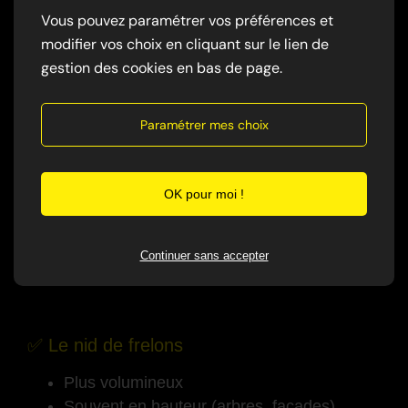
COMMENT
Vous pouvez paramétrer vos préférences et
RECONNAÎTRE UN NID
modifier vos choix en cliquant sur le lien de
DE GUÊPES OU DE
gestion des cookies en bas de page.
FRELONS ?
Paramétrer mes choix
-
✅ Le nid de guêpes
OK pour moi !
Aspect gris et papier mâché
Souvent visible sous les toits ou dans les
Continuer sans accepter
abris
-
✅ Le nid de frelons
Plus volumineux
Souvent en hauteur (arbres, façades)