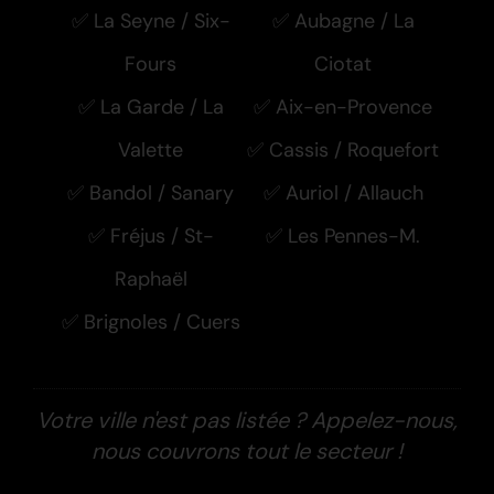
✅ La Seyne / Six-
✅ Aubagne / La
Fours
Ciotat
✅ La Garde / La
✅ Aix-en-Provence
Valette
✅ Cassis / Roquefort
✅ Bandol / Sanary
✅ Auriol / Allauch
✅ Fréjus / St-
✅ Les Pennes-M.
Raphaël
✅ Brignoles / Cuers
Votre ville n'est pas listée ? Appelez-nous,
nous couvrons tout le secteur !