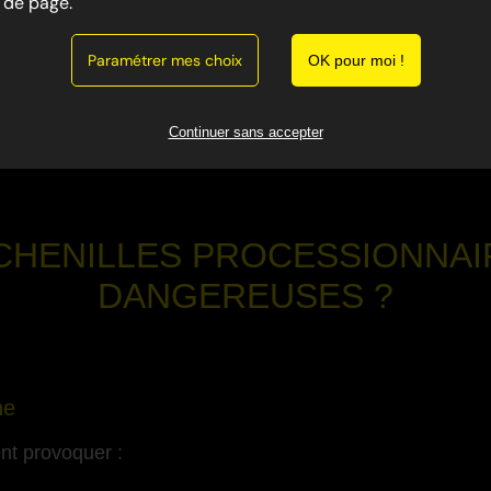
de page.
s nuisibles dangereux présents dans toute la région. Ell
Paramétrer mes choix
 cause de leurs poils urticants.
OK pour moi !
a lutte contre les nuisibles dans le Var 83, intervient pour
Continuer sans accepter
curité.
CHENILLES PROCESSIONNAI
DANGEREUSES ?
-
ne
ent provoquer :