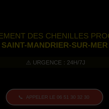
TEMENT DES CHENILLES PR
SAINT-MANDRIER-SUR-MER
⚠️ URGENCE : 24H/7J
-
📞 APPELER LE 06 51 30 32 30