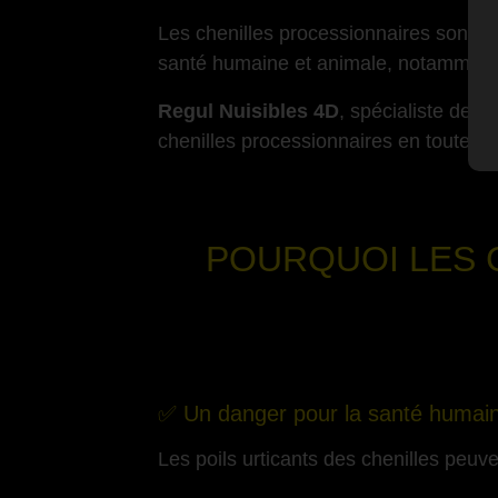
Les chenilles processionnaires sont de
santé humaine et animale, notamment à
Regul Nuisibles 4D
, spécialiste de l
chenilles processionnaires en toute sé
-
POURQUOI LES 
✅ Un danger pour la santé humai
Les poils urticants des chenilles peuv