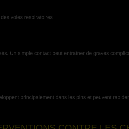
t des voies respiratoires
sés. Un simple contact peut entraîner de graves compli
eloppent principalement dans les pins et peuvent rapide
-
ERVENTIONS CONTRE LES C