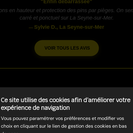
"Enfin débarrassée"
ons en hauteur et protection des pins par pièges. On sent
carré et ponctuel sur La Seyne-sur-Mer.
Sylvie D., La Seyne-sur-Mer
—
VOIR TOUS LES AVIS
-
LES CHENILLES PROCESSI
Ce site utilise des cookies afin d’améliorer votre
expérience de navigation
MANDRIER-SUR-MER
Vous pouvez paramétrer vos préférences et modifier vos
choix en cliquant sur le lien de gestion des cookies en bas
-