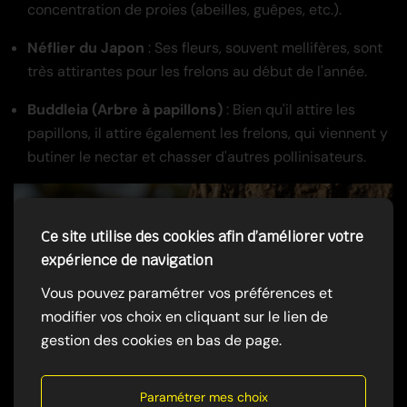
concentration de proies (abeilles, guêpes, etc.).
Néflier du Japon
: Ses fleurs, souvent mellifères, sont
très attirantes pour les frelons au début de l'année.
Buddleia (Arbre à papillons)
: Bien qu'il attire les
papillons, il attire également les frelons, qui viennent y
butiner le nectar et chasser d'autres pollinisateurs.
Ce site utilise des cookies afin d’améliorer votre
expérience de navigation
Vous pouvez paramétrer vos préférences et
modifier vos choix en cliquant sur le lien de
gestion des cookies en bas de page.
Paramétrer mes choix