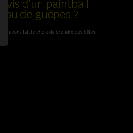
ervis d'un paintball
es ou de guêpes ?
us avons fait le choix de prendre des billes