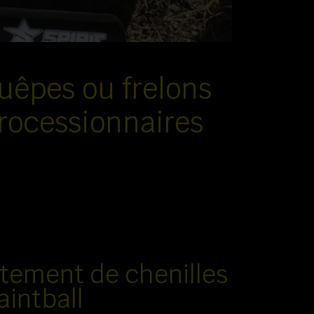
guêpes ou frelons
processionnaires
itement de chenilles
aintball