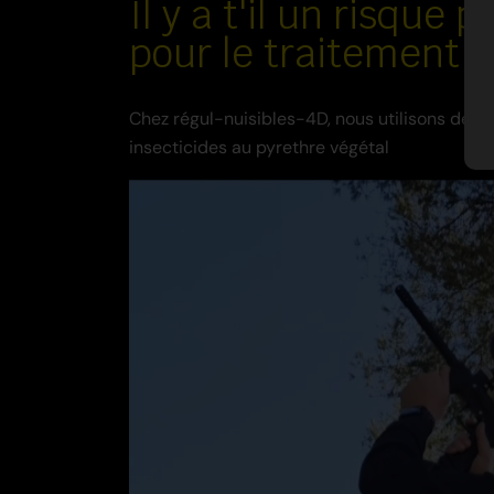
Il y a t'il un risque
pour le traitement d
Chez régul-nuisibles-4D, nous utilisons des p
insecticides au pyrethre végétal