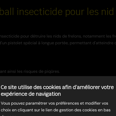
ball insecticide pour les ni
d'insecticide pour détruire les nids de frelons, notamment les 
e d'un pistolet spécial à longue portée, permettant d'atteindr
ant ainsi les risques de piqûres.
lles se répand rapidement dans le nid, éliminant la colonie.
Ce site utilise des cookies afin d’améliorer votre
quasi immédiate.
expérience de navigation
Vous pouvez paramétrer vos préférences et modifier vos
une grande précision, même à distance.
choix en cliquant sur le lien de gestion des cookies en bas